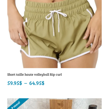
Short taille haute volleyball Rip curl
59.95
$
–
64.95
$
Plage
de
prix :
Promo!