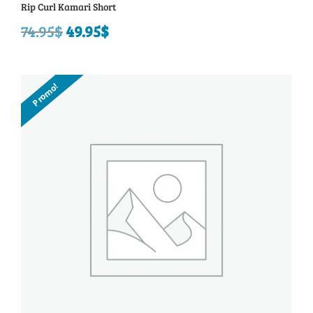
Rip Curl Kamari Short
74.95
$
Le
49.95
$
Le
prix
prix
initial
actuel
Promo!
était :
est :
74.95$.
49.95$.