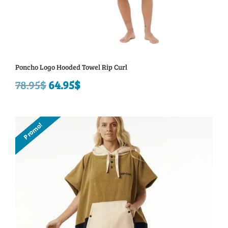
Poncho Logo Hooded Towel Rip Curl
78.95
$
Le
64.95
$
Le
prix
prix
initial
actuel
Promo!
était :
est :
78.95$.
64.95$.