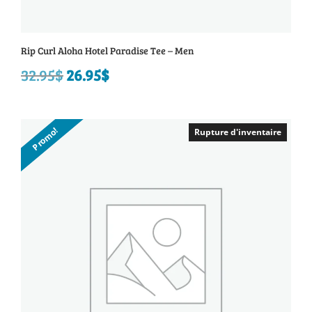
Rip Curl Aloha Hotel Paradise Tee – Men
32.95
$
Le
26.95
$
Le
prix
prix
initial
actuel
Promo!
Rupture d'inventaire
Rupture d'inventaire
était :
est :
32.95$.
26.95$.