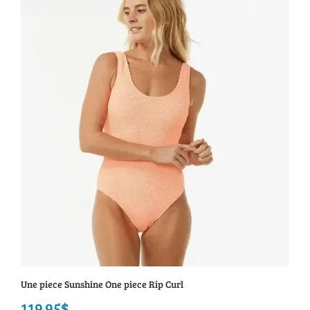
récent
au
plus
ancien
Une piece Sunshine One piece Rip Curl
119.95
$