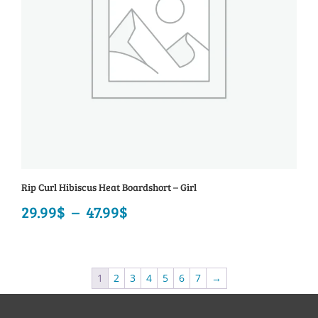
Rip Curl Hibiscus Heat Boardshort – Girl
29.99
$
–
47.99
$
Plage
de
prix :
1
2
3
4
5
6
7
→
29.99$
à