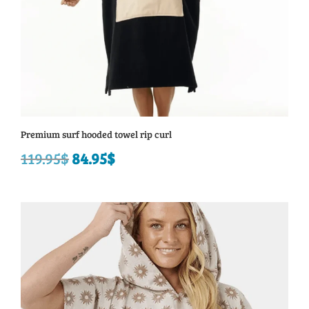
Premium surf hooded towel rip curl
119.95
$
Le
84.95
$
Le
prix
prix
initial
actuel
était :
est :
119.95$.
84.95$.