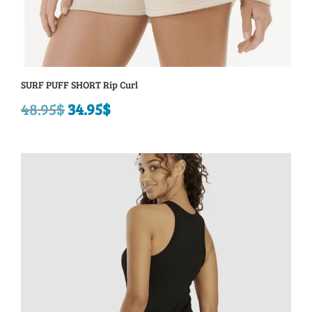
SURF PUFF SHORT Rip Curl
48.95
$
Le
34.95
$
Le
prix
prix
initial
actuel
était :
est :
48.95$.
34.95$.