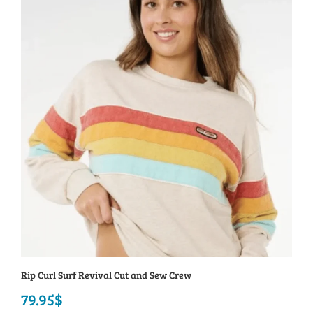
était :
est :
49.95$.
39.95$.
Rip Curl Surf Revival Cut and Sew Crew
79.95
$