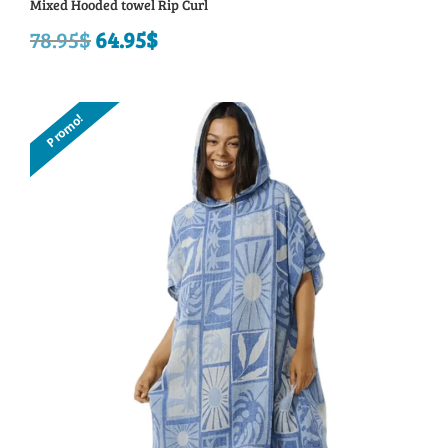
Mixed Hooded towel Rip Curl
78.95
$
Le
64.95
$
Le
prix
prix
initial
actuel
Promo!
était :
est :
78.95$.
64.95$.