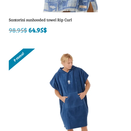
Santorini sunhooded towel Rip Curl
98.95
$
Le
64.95
$
Le
prix
prix
initial
actuel
Promo!
était :
est :
98.95$.
64.95$.