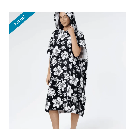
de
prix :
Promo!
19.95$
à
59.95$