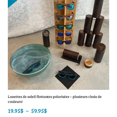
59.95$
à
64.95$
Lunettes de soleil flottantes polarisées – plusieurs choix de
couleurs!
19.95
$
–
59.95
$
Plage