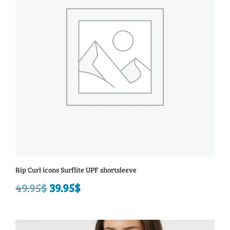
Rip Curl icons Surflite UPF shortsleeve
49.95
$
Le
39.95
$
Le
prix
prix
initial
actuel