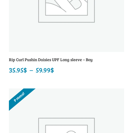
Rip Curl Pushin Daisies UPF Long sleeve – Boy
35.95
$
–
59.99
$
Plage
de
prix :
Promo!
35.95$
à
59.99$