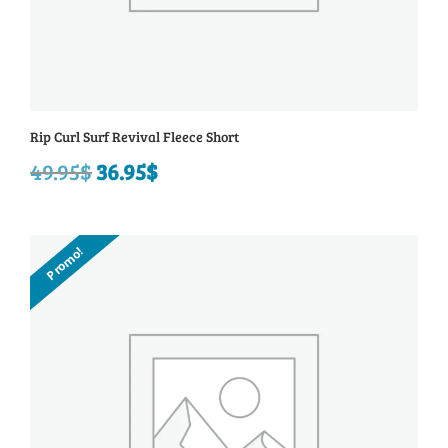
Rip Curl Surf Revival Fleece Short
49.95
$
Le
36.95
$
Le
prix
prix
initial
actuel
Promo!
était :
est :
49.95$.
36.95$.