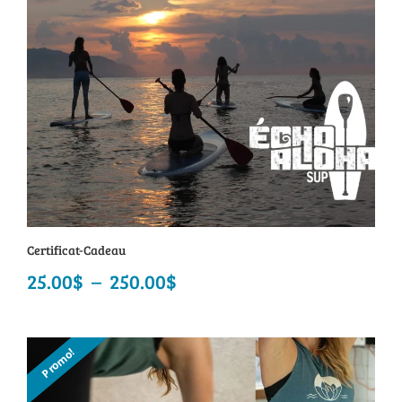
ancien
Certificat-Cadeau
25.00
$
–
250.00
$
Plage
de
prix :
Promo!
25.00$