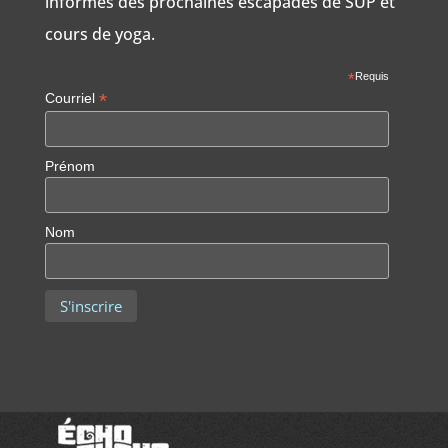
informés des prochaines escapades de SUP et
cours de yoga.
*
Requis
*
Courriel
Prénom
Nom