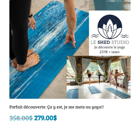
à
250.00$
Forfait découverte: Ça y est, je me mets au yoga!!
358.00
$
Le
279.00
$
Le
prix
prix