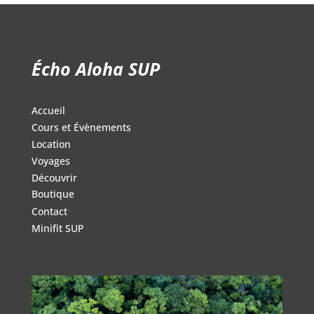
initial
actuel
était :
est :
358.00$.
279.00$.
Écho Aloha SUP
Accueil
Cours et Évènements
Location
Voyages
Découvrir
Boutique
Contact
Minifit SUP