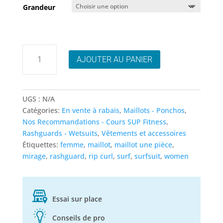
initial
actuel
Grandeur
était :
est :
189.95$.
129.95$.
quantité
AJOUTER AU PANIER
de
Rip
Curl
Mirage
UGS :
N/A
Ultimate
Catégories:
En vente à rabais
,
Maillots - Ponchos
,
Retro
Nos Recommandations - Cours SUP Fitness
,
Surf
Rashguards - Wetsuits
,
Vêtements et accessoires
Suit
Étiquettes:
femme
,
maillot
,
maillot une pièce
,
mirage
,
rashguard
,
rip curl
,
surf
,
surfsuit
,
women
Essai sur place
Conseils de pro