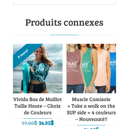
Produits connexes
Promo!
Vivida Bas de Maillot
Muscle Camisole
Taille Haute – Choix
« Take a walk on the
de Couleurs
SUP side » 4 couleurs
– Nouveauté!!
Le
Le
$
$
99.00
34.95