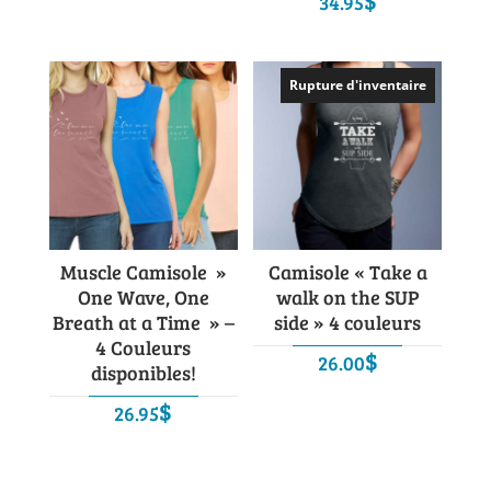
$
prix
prix
34.95
initial
actuel
était :
est :
99.00$.
34.95$.
Rupture d'inventaire
Muscle Camisole »
Camisole « Take a
One Wave, One
walk on the SUP
Breath at a Time » –
side » 4 couleurs
4 Couleurs
$
26.00
disponibles!
$
26.95