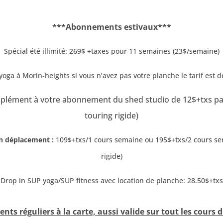
***Abonnements estivaux***
Spécial été illimité: 269$ +taxes pour 11 semaines (23$/semaine)
oga à Morin-heights si vous n’avez pas votre planche le tarif est d
plément à votre abonnement du shed studio de 12$+txs par 
touring rigide)
n déplacement :
109
$+txs/1 cours semaine ou 195$+txs/2 cours sem
rigide)
Drop in SUP yoga/SUP fitness avec location de planche: 28.50$+txs
s réguliers à la carte, aussi valide sur tout les cours 