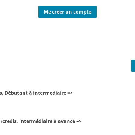
Me créer un compte
. Débutant à intermediaire =>
rcredis. Intermédiaire à avancé =>