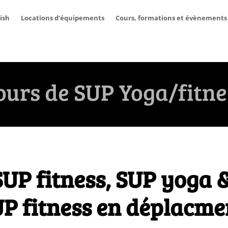
ish
Locations d’équipements
Cours, formations et évènements
ours de SUP Yoga/fitne
SUP fitness, SUP yoga 
P fitness en déplacm