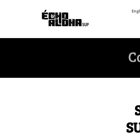
Engl
C
SU