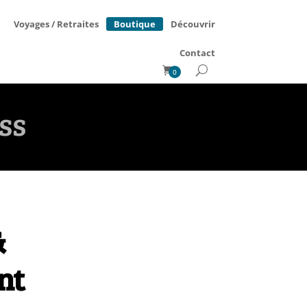
Boutique
Voyages / Retraites
Découvrir
Contact
0
ss
&
ent