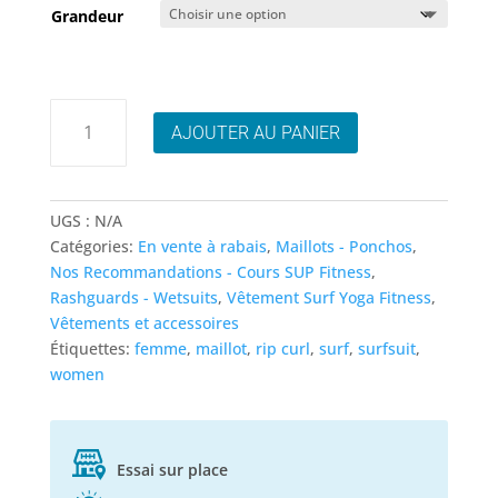
initial
actuel
Grandeur
était :
est :
164.99$.
119.95$.
quantité
AJOUTER AU PANIER
de
Rip
Curl
Mirage
UGS :
N/A
Ultimate
Catégories:
En vente à rabais
,
Maillots - Ponchos
,
upf
Nos Recommandations - Cours SUP Fitness
,
Surf
Rashguards - Wetsuits
,
Vêtement Surf Yoga Fitness
,
Suit
Vêtements et accessoires
Étiquettes:
femme
,
maillot
,
rip curl
,
surf
,
surfsuit
,
women
Essai sur place