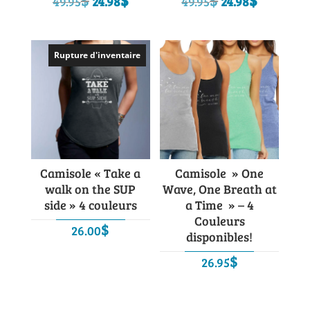
$
$
$
$
49.95
24.98
49.95
24.98
prix
prix
prix
prix
initial
actuel
initial
actuel
était :
est :
était :
est :
Rupture d'inventaire
49.95$.
24.98$.
49.95$.
24.98$.
Camisole « Take a
Camisole » One
walk on the SUP
Wave, One Breath at
side » 4 couleurs
a Time » – 4
Couleurs
$
26.00
disponibles!
$
26.95