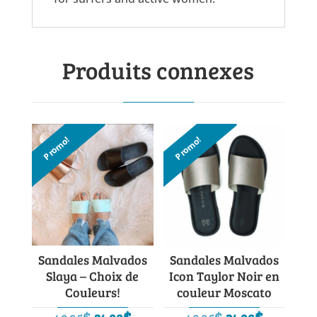
Produits connexes
Promo!
Promo!
Sandales Malvados
Sandales Malvados
Slaya – Choix de
Icon Taylor Noir en
Couleurs!
couleur Moscato
Le
Le
Le
Le