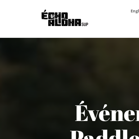
Engl
Événe
Paddle