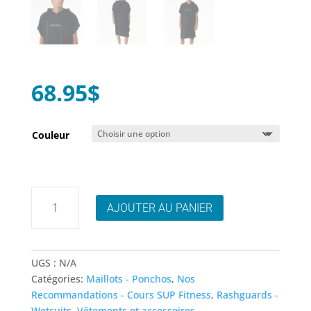
68.95
$
Couleur
quantité
AJOUTER AU PANIER
de
Hooded
Towel
Rip
UGS :
N/A
Curl
Catégories:
Maillots - Ponchos
,
Nos
(3
Recommandations - Cours SUP Fitness
,
Rashguards -
couleurs)
Wetsuits
,
Vêtements et accessoires