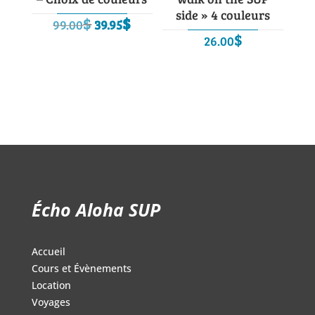
side » 4 couleurs
Le
Le
$
$
99.00
39.95
$
prix
prix
26.00
initial
actuel
était :
est :
99.00$.
39.95$.
Écho Aloha SUP
Accueil
Cours et Évènements
Location
Voyages