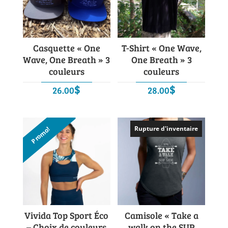
Casquette « One
T-Shirt « One Wave,
Wave, One Breath » 3
One Breath » 3
couleurs
couleurs
$
$
26.00
28.00
Rupture d'inventaire
Promo!
Vivida Top Sport Éco
Camisole « Take a
– Choix de couleurs
walk on the SUP