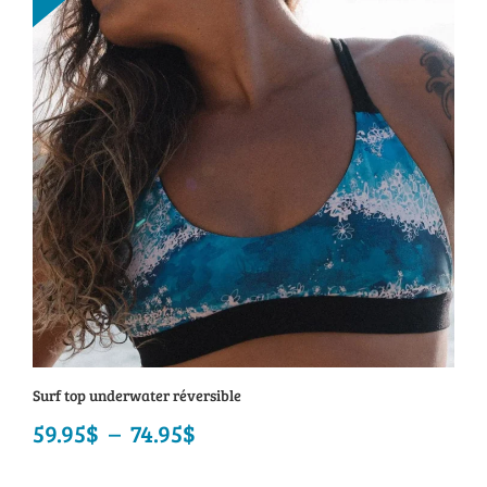
à
49.95$
Surf top underwater réversible
59.95
$
–
74.95
$
Plage
de