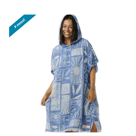
prix
prix
initial
actuel
Promo!
était :
est :
78.95$.
64.95$.