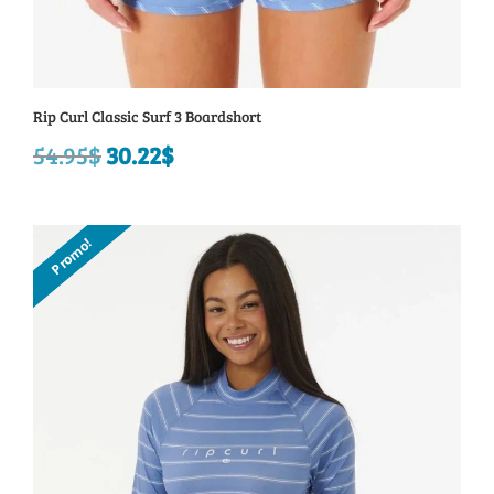
Rip Curl Classic Surf 3 Boardshort
54.95
$
Le
30.22
$
Le
prix
prix
initial
actuel
Promo!
était :
est :
54.95$.
30.22$.