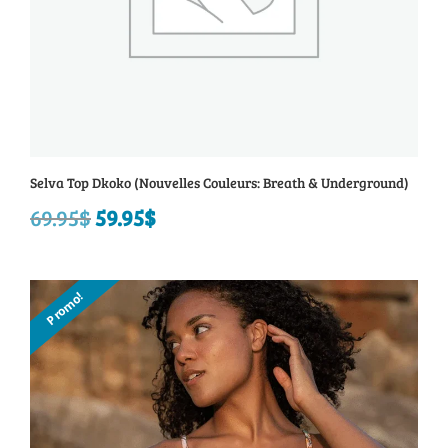
Selva Top Dkoko (Nouvelles Couleurs: Breath & Underground)
69.95
$
Le
59.95
$
Le
prix
prix
initial
actuel
Promo!
était :
est :
69.95$.
59.95$.