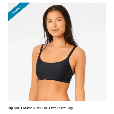
initial
actuel
Promo!
était :
est :
79.95$.
44.95$.
Rip Curl Classic Surf D-DD Crop Bikini Top