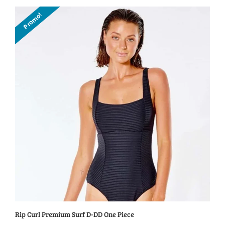
prix :
Promo!
59.95$
à
74.95$
Rip Curl Premium Surf D-DD One Piece