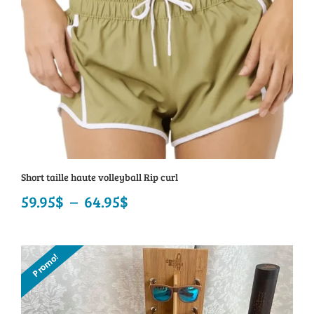
Short taille haute volleyball Rip curl
59.95
$
–
64.95
$
Plage
de
prix :
Promo!
59.95$
à