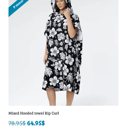
Promo!
19.95$
à
59.95$
Mixed Hooded towel Rip Curl
78.95
$
Le
64.95
$
Le