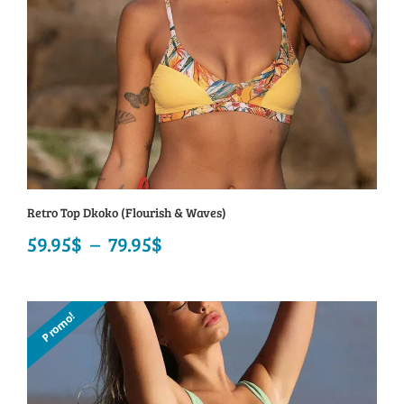
Retro Top Dkoko (Flourish & Waves)
59.95
$
–
79.95
$
Plage
de
prix :
Promo!
59.95$
à