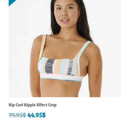
59.95$.
34.95$.
Rip Curl Ripple Effect Crop
79.95
$
Le
44.95
$
Le
prix
prix