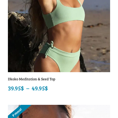
79.95$
Dkoko Meditation & Seed Top
39.95
$
–
49.95
$
Plage
de
prix :
Promo!
39.95$