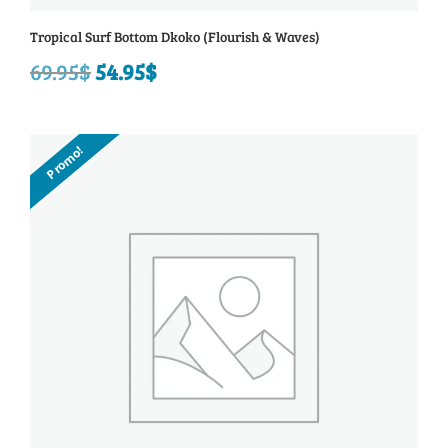
Tropical Surf Bottom Dkoko (Flourish & Waves)
69.95
$
Le
54.95
$
Le
prix
prix
initial
actuel
Promo!
était :
est :
69.95$.
54.95$.