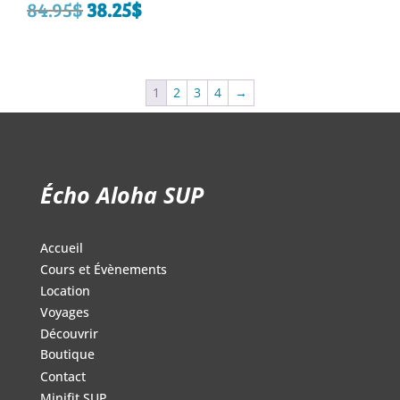
84.95
$
Le
38.25
$
Le
prix
prix
initial
actuel
1
2
3
4
→
était :
est :
84.95$.
38.25$.
Écho Aloha SUP
Accueil
Cours et Évènements
Location
Voyages
Découvrir
Boutique
Contact
Minifit SUP