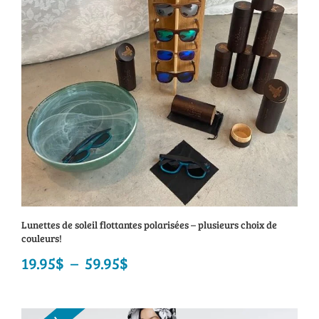
64.95$
Lunettes de soleil flottantes polarisées – plusieurs choix de
couleurs!
19.95
$
–
59.95
$
Plage
de
prix :