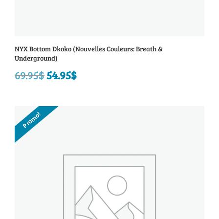
NYX Bottom Dkoko (Nouvelles Couleurs: Breath &
Underground)
69.95
$
Le
54.95
$
Le
prix
prix
initial
actuel
Promo!
était :
est :
69.95$.
54.95$.