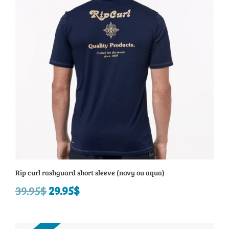
139.95$.
105.95$.
Rip curl rashguard short sleeve (navy ou aqua)
39.95
$
Le
29.95
$
Le
prix
prix
initial
actuel