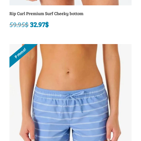
Rip Curl Premium Surf Cheeky bottom
59.95
$
Le
32.97
$
Le
prix
prix
initial
actuel
Promo!
était :
est :
59.95$.
32.97$.