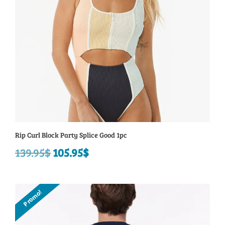
Rip Curl Block Party Splice Good 1pc
139.95
$
Le
105.95
$
Le
prix
prix
initial
actuel
Promo!
était :
est :