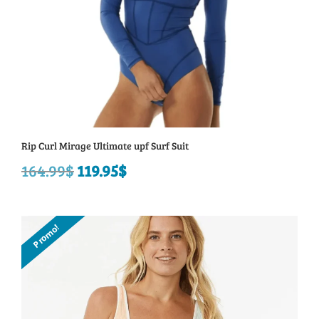
Rip Curl Mirage Ultimate upf Surf Suit
164.99
$
Le
119.95
$
Le
prix
prix
initial
actuel
Promo!
était :
est :
164.99$.
119.95$.