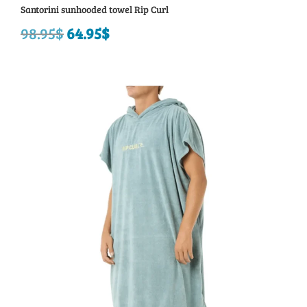
Santorini sunhooded towel Rip Curl
98.95
$
Le
64.95
$
Le
prix
prix
initial
actuel
était :
est :
98.95$.
64.95$.