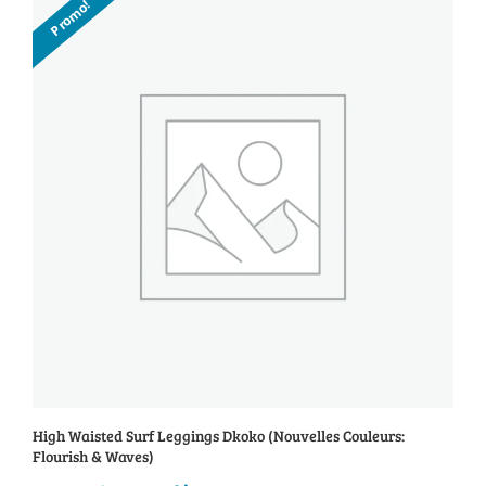
Promo!
était :
est :
39.95$.
29.95$.
High Waisted Surf Leggings Dkoko (Nouvelles Couleurs:
Flourish & Waves)