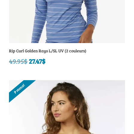
Rip Curl Golden Rays L/SL UV (2 couleurs)
49.95
$
Le
27.47
$
Le
prix
prix
initial
actuel
Promo!
était :
est :
49.95$.
27.47$.