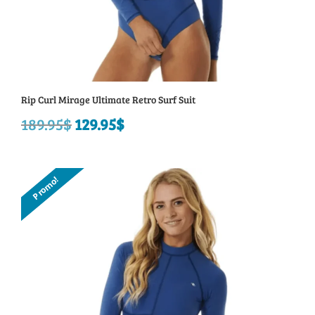
Rip Curl Mirage Ultimate Retro Surf Suit
189.95
$
Le
129.95
$
Le
prix
prix
initial
actuel
Promo!
était :
est :
189.95$.
129.95$.