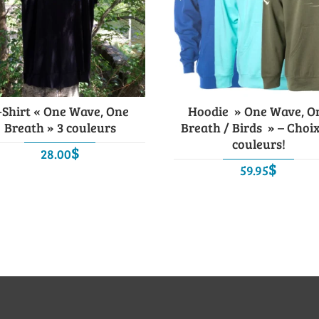
-Shirt « One Wave, One
Hoodie » One Wave, O
Breath » 3 couleurs
Breath / Birds » – Choi
couleurs!
$
28.00
$
59.95