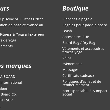
urs
Boutique
r piscine SUP Fitness 2022
Planches à pagaie
iation de base et avancé au
Pagaies pour paddle board
Leash
Fitness & Yoga à l’extérieur
Accessoires SUP
s de Yoga
Board Bag / Dry Bag
nements
Vêtements et accessoires
fitness/yoga
Vélos
s marques
Évènements
Massages
Certificats-cadeaux
GA BOARD
Politiques d’achat et de
International
remboursement
Maui
Écoresponsabilité & Impact
 Board Co.
Social
FIT SUP
E