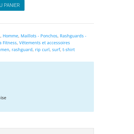
U PANIER
s
,
Homme
,
Maillots - Ponchos
,
Rashguards -
 Fitness
,
Vêtements et accessoires
,
men
,
rashguard
,
rip curl
,
surf
,
t-shirt
ise