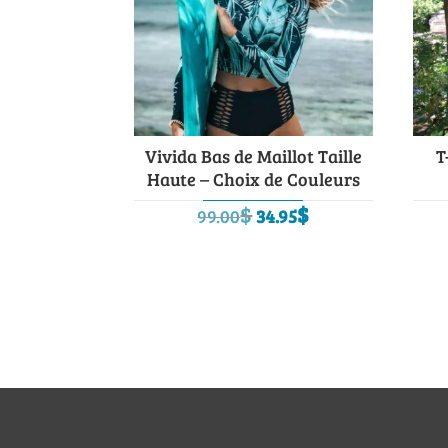
Vivida Bas de Maillot Taille
T
Haute – Choix de Couleurs
Le
Le
$
$
99.00
34.95
prix
prix
initial
actuel
était :
est :
99.00$.
34.95$.