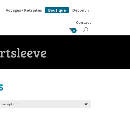
Boutique
Voyages / Retraites
Découvrir
Contact
0
ortsleeve
Le
$
prix
l
actuel
:
est :
$.
39.95$.