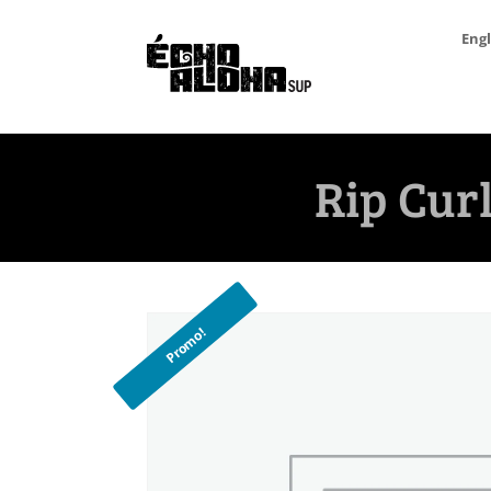
Engl
Rip Curl
Promo!