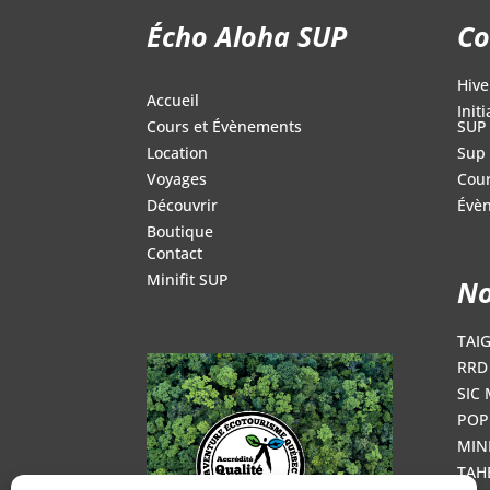
Écho Aloha SUP
Co
Hive
Accueil
Init
SUP
Cours et Évènements
Sup 
Location
Cour
Voyages
Évè
Découvrir
Boutique
Contact
Minifit SUP
No
TAI
RRD 
SIC 
POP
MINI
TAH