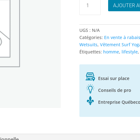
AJOUTER A
de
Rip
Curl
icons
UGS :
N/A
Surflite
Catégories:
En vente à rabai
UPF
Wetsuits
,
Vêtement Surf Yoga
shortsleeve
Étiquettes:
homme
,
lifestyle
Essai sur place
Conseils de pro
Entreprise Québeco
ionnelle