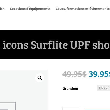
ish
Locations d’équipements
Cours, formations et évènements
 icons Surflite UPF sh
Le
49.95
$
39.95
prix
initia
Grandeur
était 
49.95
quantité