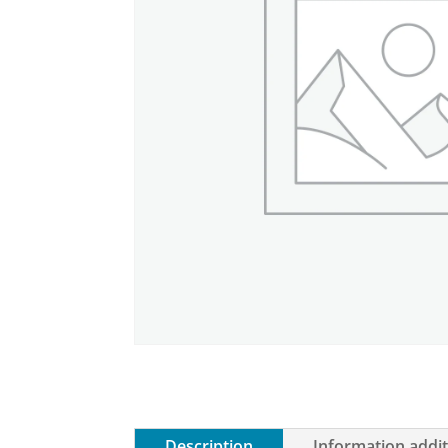
Description
Information addit