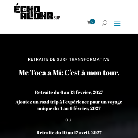
0
RETRAITE DE SURF TRANSFORMATIVE
Me Toca a Mí: C'est à mon tour.
Retraite du 6 au 13 février, 2027
Ajoutez un road trip à l’expérience pour un voyage
unique du 4 au 6 février, 2027
ou
Retraite du 10 au 17 avril, 2027