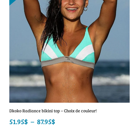
à
48.95$
Dkoko Radiance bikini top – Choix de couleur!
51.95
$
–
87.95
$
Plage
de