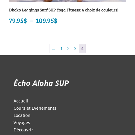
Dkoko Leggings Surf SUP Yoga Fitness: 4 choix de couleurs!
79.95
$
–
109.95
$
Plage
de
prix :
←
1
2
3
4
79.95$
à
109.95$
Écho Aloha SUP
Accueil
Cours et Évènements
Location
Voyages
Découvrir