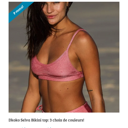
prix :
Promo!
51.95$
à
87.95$
Dkoko Selva Bikini top: 3 choix de couleurs!