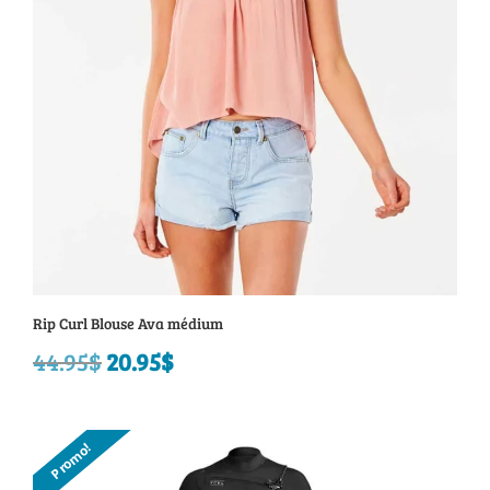
Rip Curl Blouse Ava médium
44.95
$
Le
20.95
$
Le
prix
prix
initial
actuel
Promo!
était :
est :