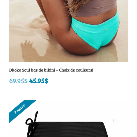
Dkoko Soul bas de bikini – Choix de couleurs!
69.95
$
Le
45.95
$
Le
prix
prix
initial
actuel
Promo!
était :
est :
69.95$.
45.95$.