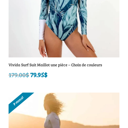
Vivida Surf Suit Maillot une pièce – Choix de couleurs
179.00
$
Le
79.95
$
Le
prix
prix
initial
actuel
Promo!
était :
est :
179.00$.
79.95$.