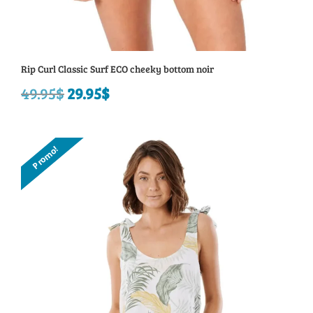
Rip Curl Classic Surf ECO cheeky bottom noir
49.95
$
Le
29.95
$
Le
prix
prix
initial
actuel
Promo!
était :
est :
49.95$.
29.95$.