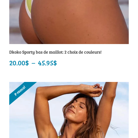
Dkoko Sporty bas de maillot: 2 choix de couleurs!
20.00
$
–
45.95
$
Plage
de
prix :
Promo!
20.00$
à
45.95$