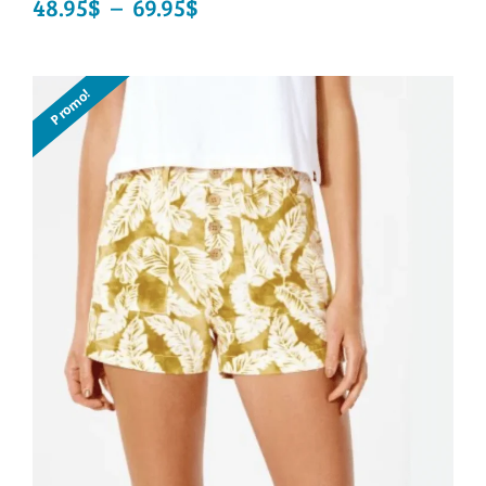
48.95
$
–
69.95
$
Plage
de
prix :
Promo!
48.95$
à
69.95$