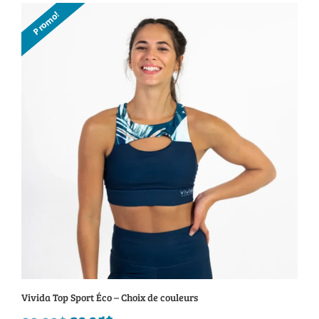
initial
actuel
Promo!
était :
est :
99.00$.
34.95$.
Vivida Top Sport Éco – Choix de couleurs