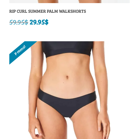
RIP CURL SUMMER PALM WALKSHORTS
59.95
$
Le
29.95
$
Le
prix
prix
initial
actuel
Promo!
était :
est :
59.95$.
29.95$.