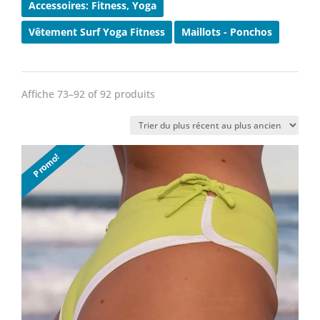
Accessoires: Fitness, Yoga
Vêtement Surf Yoga Fitness
Maillots - Ponchos
Affiche 73–92 of 92 produits
Trié
du
plus
Promo!
récent
au
plus
ancien