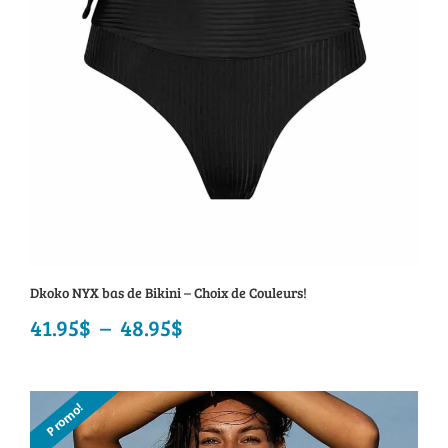
Dkoko NYX bas de Bikini – Choix de Couleurs!
41.95
$
–
48.95
$
Plage
de
prix :
Promo!
41.95$