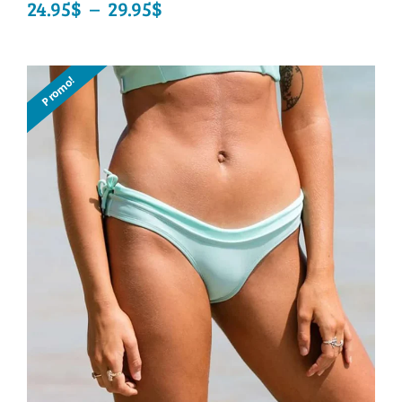
24.95
$
–
29.95
$
Plage
de
prix :
Promo!
24.95$
à
29.95$