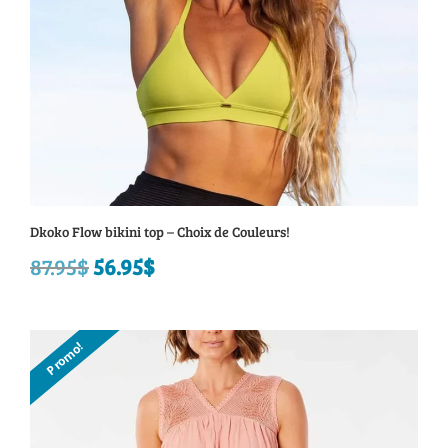
Dkoko Flow bikini top – Choix de Couleurs!
87.95
$
Le
56.95
$
Le
prix
prix
initial
actuel
Promo!
était :
est :
87.95$.
56.95$.