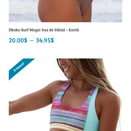
Dkoko Surf Magic bas de bikini – Earth
20.00
$
–
34.95
$
Plage
de
prix :
Promo!
20.00$
à
34.95$