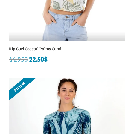
Rip Curl Coastal Palms Cami
44.95
$
Le
22.50
$
Le
prix
prix
initial
actuel
Promo!
était :
est :
44.95$.
22.50$.