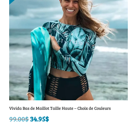
99.00$.
49.95$.
Vivida Bas de Maillot Taille Haute – Choix de Couleurs
99.00
$
Le
34.95
$
Le
prix
prix