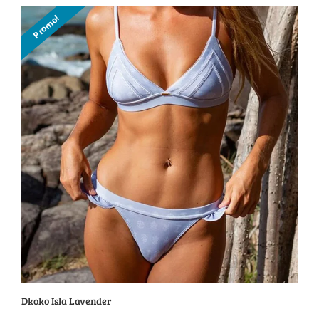
initial
actuel
Promo!
était :
est :
299.95$.
229.95$.
Dkoko Isla Lavender