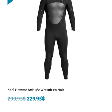
44.95$.
20.95$.
Xcel Homme Axis 3/2 Wetsuit en Noir
299.95
$
Le
229.95
$
Le
prix
prix