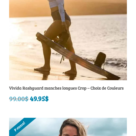
Vivida Rashguard manches longues Crop – Choix de Couleurs
99.00
$
Le
49.95
$
Le
prix
prix
initial
actuel
Promo!
était :
est :