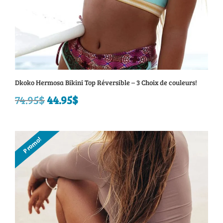
Dkoko Hermosa Bikini Top Réversible – 3 Choix de couleurs!
74.95
$
Le
44.95
$
Le
prix
prix
initial
actuel
Promo!
était :
est :
74.95$.
44.95$.