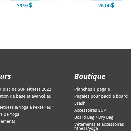
$
$
79.95
26.00
urs
Boutique
r piscine SUP Fitness 2022
Planches à pagaie
iation de base et avancé au
Pagaies pour paddle board
Leash
Fitness & Yoga à l’extérieur
Accessoires SUP
s de Yoga
Board Bag / Dry Bag
nements
Vêtements et accessoires
fitness/yoga