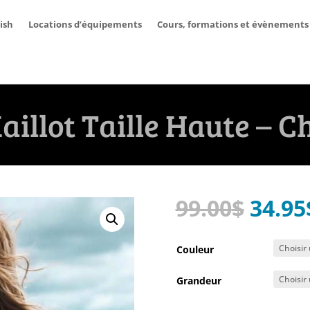
ish
Locations d’équipements
Cours, formations et évènements
aillot Taille Haute – C
Le
99.00
$
34.95
prix
initia
Couleur
était 
Grandeur
99.00