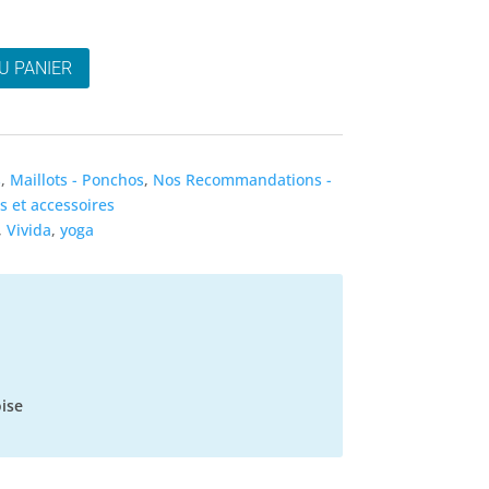
U PANIER
s
,
Maillots - Ponchos
,
Nos Recommandations -
 et accessoires
,
Vivida
,
yoga
ise