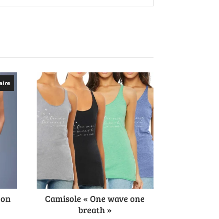
aire
 on
Camisole « One wave one
breath »