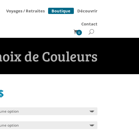
Boutique
Voyages / Retraites
Découvrir
Contact
0
hoix de Couleurs
Le
$
prix
l
actuel
:
est :
$.
34.95$.