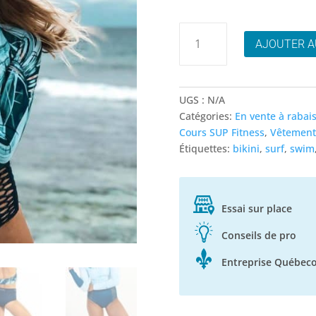
quantité
AJOUTER A
de
Vivida
Bas
de
UGS :
N/A
Maillot
Catégories:
En vente à rabai
Taille
Cours SUP Fitness
,
Vêtements
Haute
Étiquettes:
bikini
,
surf
,
swim
-
Choix
de
Couleurs
Essai sur place
Conseils de pro
Entreprise Québeco