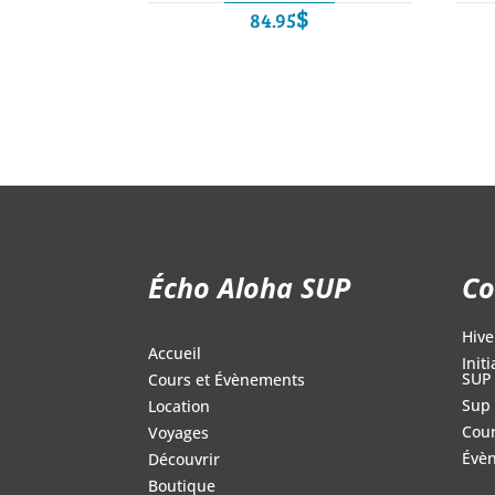
$
84.95
Écho Aloha SUP
Co
Hive
Accueil
Init
SUP
Cours et Évènements
Sup 
Location
Cour
Voyages
Évè
Découvrir
Boutique