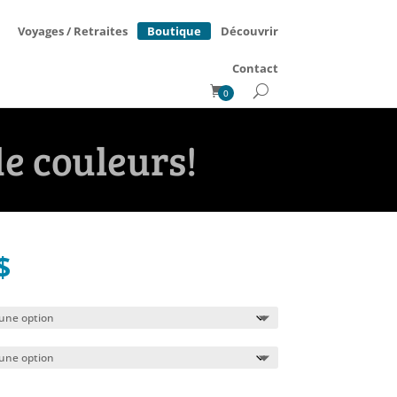
Boutique
Voyages / Retraites
Découvrir
Contact
0
de couleurs!
Le
$
prix
l
actuel
:
est :
$.
45.95$.