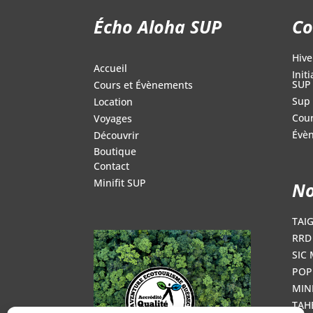
Écho Aloha SUP
Co
Hive
Accueil
Init
SUP
Cours et Évènements
Sup 
Location
Cour
Voyages
Évè
Découvrir
Boutique
Contact
Minifit SUP
No
TAI
RRD 
SIC 
POP
MINI
TAH