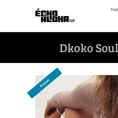
Engl
Dkoko Soul 
Promo!