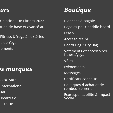
urs
Boutique
r piscine SUP Fitness 2022
Planches à pagaie
iation de base et avancé au
Pagaies pour paddle board
Leash
Fitness & Yoga à l’extérieur
Accessoires SUP
s de Yoga
Board Bag / Dry Bag
nements
Vêtements et accessoires
fitness/yoga
Vélos
s marques
Évènements
Massages
Certificats-cadeaux
GA BOARD
Politiques d’achat et de
International
remboursement
Maui
Écoresponsabilité & Impact
 Board Co.
Social
FIT SUP
E