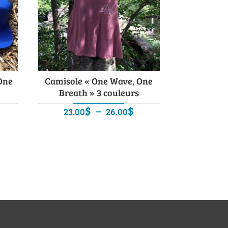
One
Camisole « One Wave, One
Breath » 3 couleurs
Plage
$
–
$
23.00
26.00
de
prix :
23.00$
à
26.00$