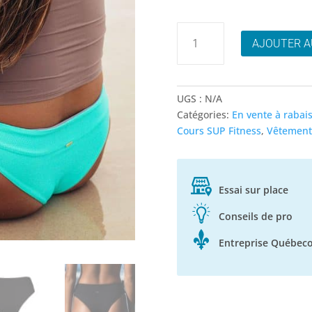
quantité
AJOUTER A
de
Dkoko
Soul
bas
UGS :
N/A
de
Catégories:
En vente à rabai
bikini
Cours SUP Fitness
,
Vêtements
-
Choix
de
couleurs!
Essai sur place
Conseils de pro
Entreprise Québeco