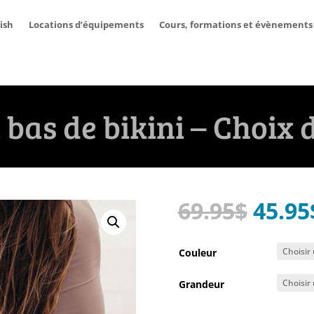
ish
Locations d’équipements
Cours, formations et évènements
bas de bikini – Choix 
Le
69.95
$
45.95
prix
initia
Couleur
était 
Grandeur
69.95