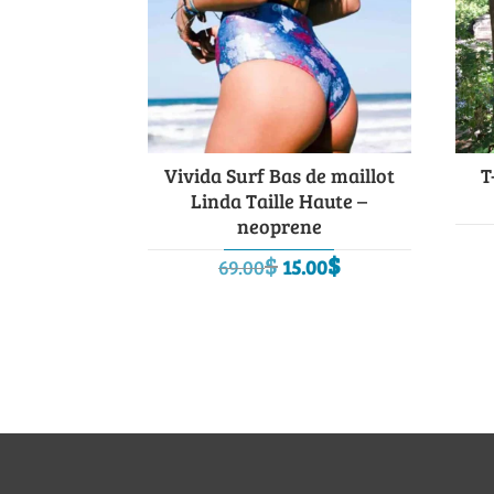
Vivida Surf Bas de maillot
T
Linda Taille Haute –
neoprene
Le
Le
$
$
69.00
15.00
prix
prix
initial
actuel
était :
est :
69.00$.
15.00$.