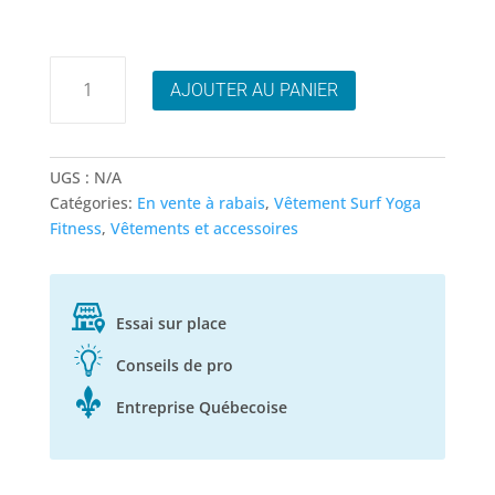
était :
est :
44.95$.
22.50$.
quantité
AJOUTER AU PANIER
de
Rip
Curl
Coastal
UGS :
N/A
Palms
Catégories:
En vente à rabais
,
Vêtement Surf Yoga
Cami
Fitness
,
Vêtements et accessoires
Essai sur place
Conseils de pro
Entreprise Québecoise