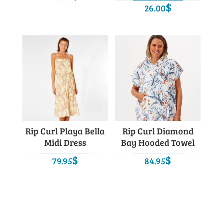
$
26.00
Rip Curl Playa Bella
Rip Curl Diamond
Midi Dress
Bay Hooded Towel
$
$
79.95
84.95