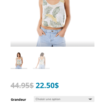
Le
Le
44.95
$
22.50
$
prix
prix
initial
actuel
Grandeur