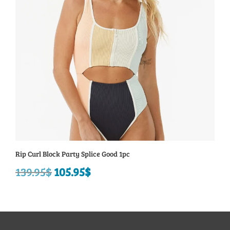
Rip Curl Block Party Splice Good 1pc
139.95
$
Le
105.95
$
Le
prix
prix
initial
actuel
était :
est :