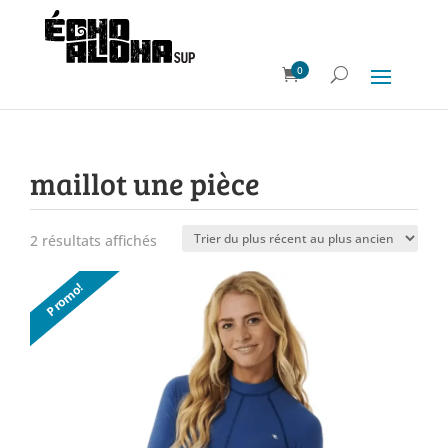
0
maillot une pièce
2 résultats affichés
Trié
du
Promo!
plus
récent
au
plus
ancien