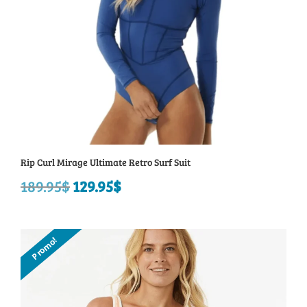
Rip Curl Mirage Ultimate Retro Surf Suit
189.95
$
Le
129.95
$
Le
prix
prix
initial
actuel
Promo!
était :
est :
189.95$.
129.95$.