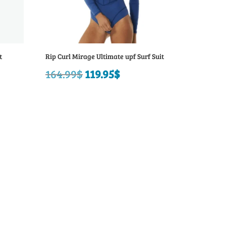
t
Rip Curl Mirage Ultimate upf Surf Suit
164.99
$
Le
119.95
$
Le
prix
prix
initial
actuel
était :
est :
164.99$.
119.95$.