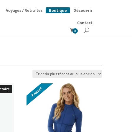
Boutique
Voyages / Retraites
Découvrir
Contact
0
Promo!
ntaire
ntaire