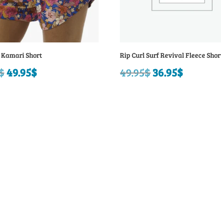
l Kamari Short
Rip Curl Surf Revival Fleece Shor
$
Le
49.95
$
Le
49.95
$
Le
36.95
$
Le
prix
prix
prix
prix
initial
actuel
initial
actuel
était :
est :
était :
est :
74.95$.
49.95$.
49.95$.
36.95$.