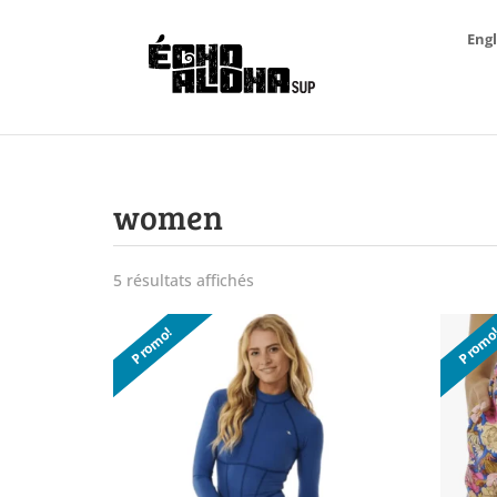
Engl
women
5 résultats affichés
Trié
du
Promo!
Promo
plus
récent
au
plus
ancien