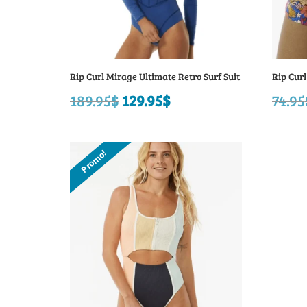
Rip Curl Mirage Ultimate Retro Surf Suit
Rip Cur
189.95
$
Le
129.95
$
Le
74.95
prix
prix
initial
actuel
Promo!
était :
est :
189.95$.
129.95$.