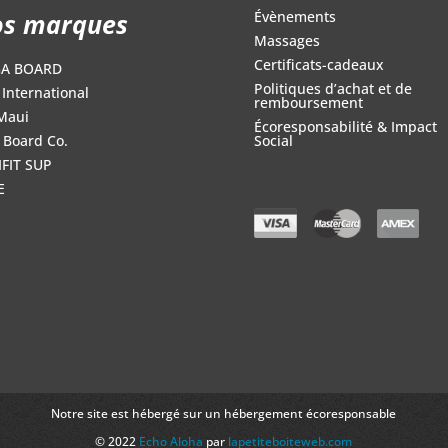
s marques
Évènements
Massages
Certificats-cadeaux
GA BOARD
Politiques d’achat et de
International
remboursement
Maui
Écoresponsabilité & Impact
 Board Co.
Social
FIT SUP
E
Notre site est hébergé sur un hébergement écoresponsable
© 2022
Echo Aloha
par
lapetiteboiteweb.com