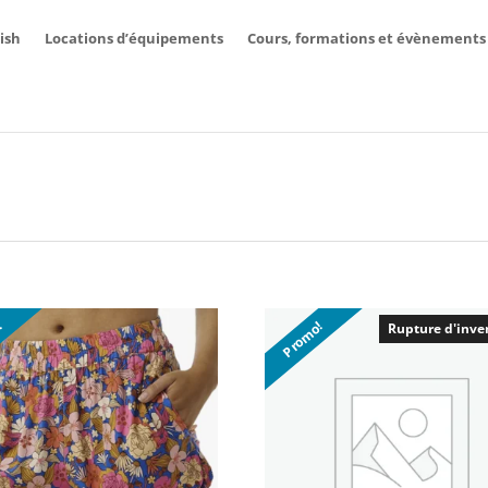
ish
Locations d’équipements
Cours, formations et évènements
!
Promo!
Rupture d'inve
Rupture d'inve