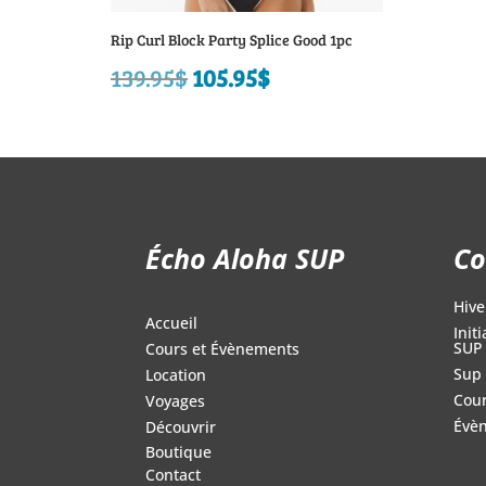
Rip Curl Block Party Splice Good 1pc
139.95
$
Le
105.95
$
Le
prix
prix
initial
actuel
était :
est :
139.95$.
105.95$.
Écho Aloha SUP
Co
Hive
Accueil
Init
SUP
Cours et Évènements
Sup 
Location
Cour
Voyages
Évè
Découvrir
Boutique
Contact