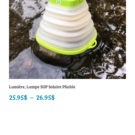
Lumière, Lampe SUP Solaire Pliable
25.95
$
–
26.95
$
Plage
de
prix :
25.95$