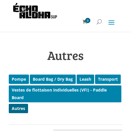
0
Autres
Pompe
Board Bag / Dry Bag
Leash
Transport
Vestes de flottaison individuelles (VFI) - Paddle
Board
Autres