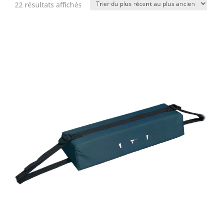
22 résultats affichés
Trié
du
plus
récent
au
plus
ancien