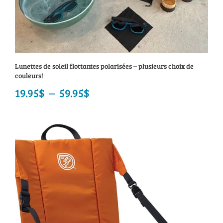
Lunettes de soleil flottantes polarisées – plusieurs choix de
couleurs!
19.95
$
–
59.95
$
Plage
de
prix :
19.95$
à
59.95$