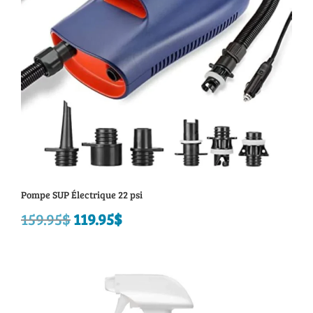
Pompe SUP Électrique 22 psi
159.95
$
Le
119.95
$
Le
prix
prix
initial
actuel
était :
est :