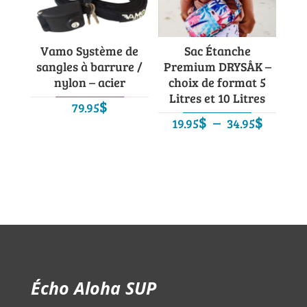
Vamo Système de
Sac Étanche
sangles à barrure /
Premium DRYSÅK –
nylon – acier
choix de format 5
Litres et 10 Litres
$
79.95
Plage
$
–
$
19.95
34.95
de
prix :
19.95$
à
34.95$
Écho Aloha SUP