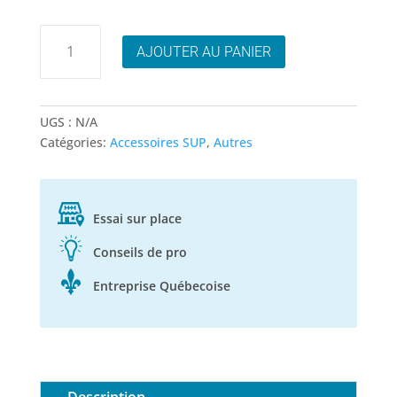
quantité
AJOUTER AU PANIER
de
Camp
Easy
Chair
UGS :
N/A
Catégories:
Accessoires SUP
,
Autres
Essai sur place
Conseils de pro
Entreprise Québecoise
Description