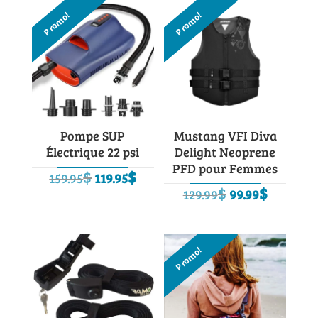
Promo!
Promo!
Pompe SUP
Mustang VFI Diva
Électrique 22 psi
Delight Neoprene
PFD pour Femmes
Le
Le
$
$
159.95
119.95
Le
Le
$
$
prix
prix
129.99
99.99
prix
prix
initial
actuel
initial
actuel
était :
est :
était :
est :
159.95$.
119.95$.
Promo!
129.99$.
99.99$.