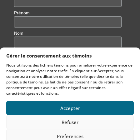
Prénom
Nom
Gérer le consentement aux témoins
Nous utilisons des fichiers témoins pour améliorer votre expérience de
navigation et analyser notre trafic. En cliquant sur Accepter, vous
consentez à notre utilisation de témoins telle que décrite dans la
politique de témoins. Le fait de ne pas consentir ou de retirer son
consentement peut avoir un effet négatif sur certaines
caractéristiques et fonctions.
Accepter
Notre site est hébergé sur un hébergement écoresponsable
Refuser
© 2022
Echo Aloha
par
lapetiteboiteweb.com
Préférences