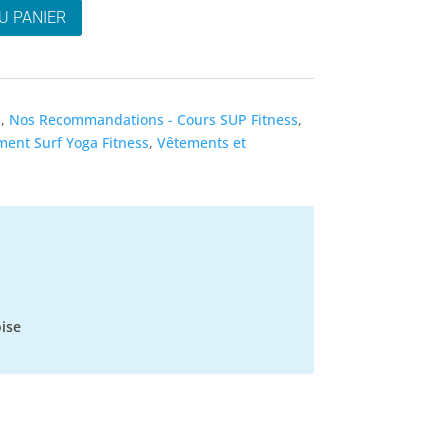
U PANIER
s
,
Nos Recommandations - Cours SUP Fitness
,
ent Surf Yoga Fitness
,
Vêtements et
ise