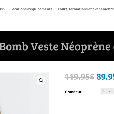
ish
Locations d’équipements
Cours, formations et évènements
-Bomb Veste Néoprène 
Le
119.95
$
89.9
prix
initi
Grandeur
était
119.
quantité