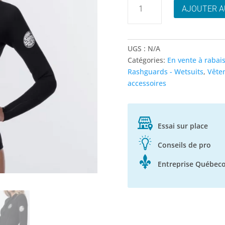
AJOUTER A
de
Rip
Curl
G-
UGS :
N/A
Bomb
Catégories:
En vente à rabai
Veste
Rashguards - Wetsuits
,
Vêtem
Néoprène
accessoires
à
Zip
avant
Essai sur place
Conseils de pro
Entreprise Québeco