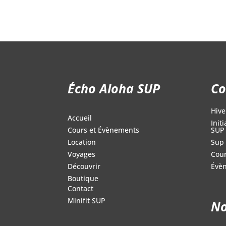
179.00$.
79.95$.
Écho Aloha SUP
Co
Hive
Accueil
Init
SUP
Cours et Évènements
Sup 
Location
Cour
Voyages
Évè
Découvrir
Boutique
Contact
Minifit SUP
No