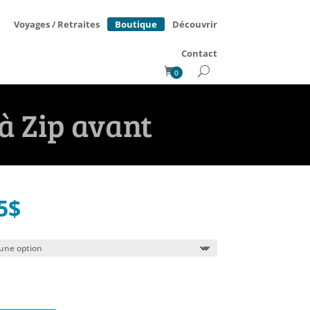
Boutique
Voyages / Retraites
Découvrir
Contact
0
à Zip avant
Le
5
$
prix
al
actuel
 :
est :
95$.
89.95$.