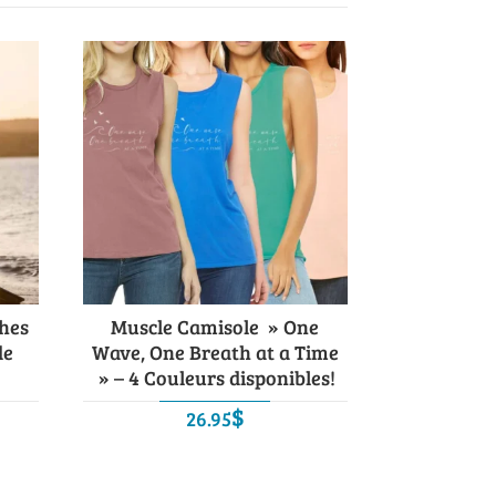
hes
Muscle Camisole » One
de
Wave, One Breath at a Time
» – 4 Couleurs disponibles!
$
26.95
ix
tuel