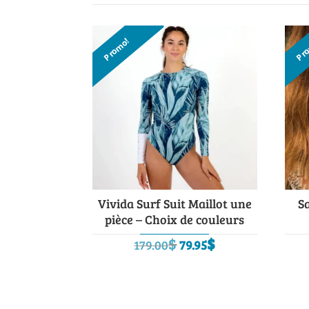
Promo!
Pr
Vivida Surf Suit Maillot une
S
pièce – Choix de couleurs
Le
Le
$
$
179.00
79.95
prix
prix
initial
actuel
était :
est :