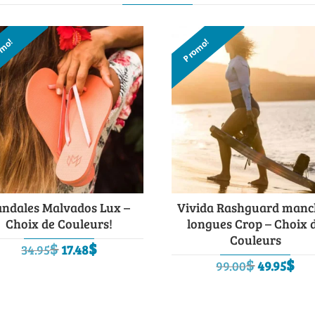
omo!
Promo!
andales Malvados Lux –
Vivida Rashguard manc
Choix de Couleurs!
longues Crop – Choix 
Couleurs
Le
Le
$
$
34.95
17.48
Le
Le
$
$
prix
prix
99.00
49.95
prix
pr
initial
actuel
initial
ac
était :
est :