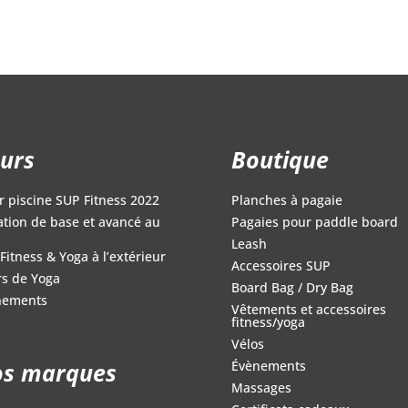
était :
est
34.95$.
17.48$.
99.00$.
49.
urs
Boutique
r piscine SUP Fitness 2022
Planches à pagaie
iation de base et avancé au
Pagaies pour paddle board
Leash
Fitness & Yoga à l’extérieur
Accessoires SUP
s de Yoga
Board Bag / Dry Bag
nements
Vêtements et accessoires
fitness/yoga
Vélos
s marques
Évènements
Massages