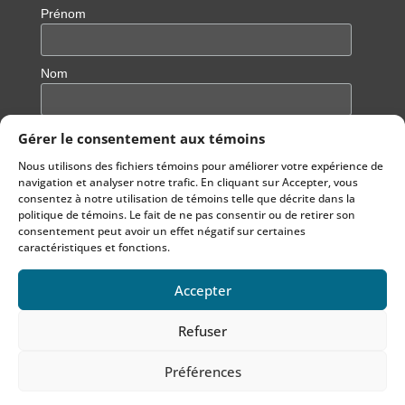
Prénom
Nom
Gérer le consentement aux témoins
Nous utilisons des fichiers témoins pour améliorer votre expérience de
navigation et analyser notre trafic. En cliquant sur Accepter, vous
consentez à notre utilisation de témoins telle que décrite dans la
politique de témoins. Le fait de ne pas consentir ou de retirer son
consentement peut avoir un effet négatif sur certaines
caractéristiques et fonctions.
Accepter
Notre site est hébergé sur un hébergement écoresponsable
Refuser
© 2022
Echo Aloha
par
lapetiteboiteweb.com
Préférences