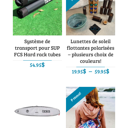
Système de
Lunettes de soleil
transport pour SUP
flottantes polarisées
FCS Hard rack tubes
– plusieurs choix de
couleurs!
$
54.95
Plage
$
–
$
19.95
59.95
de
prix :
19.95$
Promo!
à
59.95$