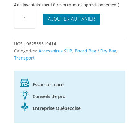
4 en inventaire (peut être en cours d’approvisionnement)
quantité
AJOUTER AU PANIER
de
Mustang
Roll
Top
UGS :
062533310414
Dry
Catégories:
Accessoires SUP
,
Board Bag / Dry Bag
,
Bag
Transport
Essai sur place
Conseils de pro
Entreprise Québecoise