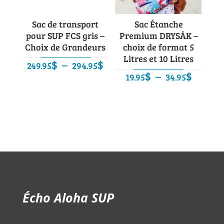
Sac de transport
Sac Étanche
pour SUP FCS gris –
Premium DRYSÅK –
Choix de Grandeurs
choix de format 5
Litres et 10 Litres
Plage
$
–
$
249.95
294.95
Plage
$
–
$
de
19.95
34.95
de
prix :
prix :
249.95$
19.95$
à
à
294.95$
34.95$
Écho Aloha SUP