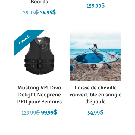
Boards
$
159.99
Le
Le
$
$
39.95
34.95
prix
prix
initial
actuel
était :
est :
Promo!
39.95$.
34.95$.
Mustang VFI Diva
Laisse de cheville
Delight Neoprene
convertible en sangle
PFD pour Femmes
d’épaule
Le
Le
$
$
$
129.99
99.99
54.99
prix
prix
initial
actuel
était :
est :