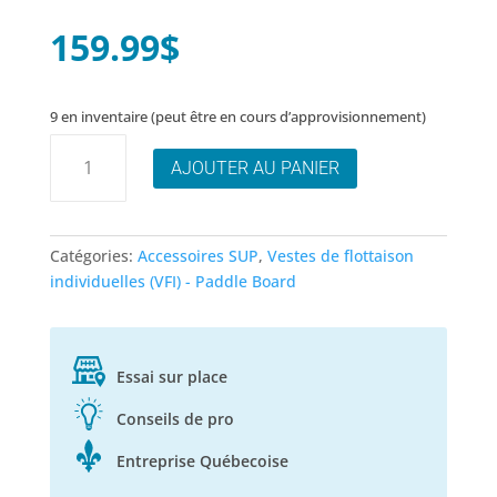
159.99
$
9 en inventaire (peut être en cours d’approvisionnement)
quantité
AJOUTER AU PANIER
de
Veste
de
Flottaison
Catégories:
Accessoires SUP
,
Vestes de flottaison
ceinture:
individuelles (VFI) - Paddle Board
Onyx
M-
24
Essai sur place
Conseils de pro
Entreprise Québecoise