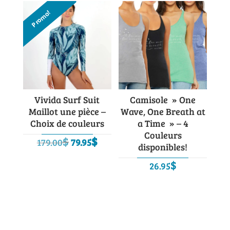
était :
est :
à
Promo!
99.00$.
49.95$.
45.00$
Vivida Surf Suit
Camisole » One
Maillot une pièce –
Wave, One Breath at
Choix de couleurs
a Time » – 4
Couleurs
Le
Le
$
$
179.00
79.95
disponibles!
prix
prix
$
initial
actuel
26.95
était :
est :
179.00$.
79.95$.