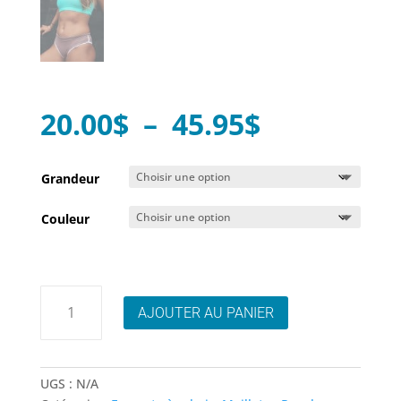
Plage
20.00
$
–
45.95
$
de
prix :
Grandeur
20.00$
Couleur
à
45.95$
quantité
AJOUTER AU PANIER
de
Dkoko
Sporty
bas
UGS :
N/A
de