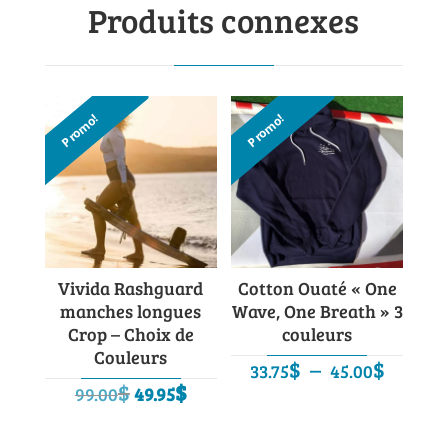
Produits connexes
Promo!
Promo!
Vivida Rashguard
Cotton Ouaté « One
manches longues
Wave, One Breath » 3
Crop – Choix de
couleurs
Couleurs
Plage
$
–
$
33.75
45.00
Le
Le
$
$
de
99.00
49.95
prix
prix
prix :
initial
actuel
33.75$