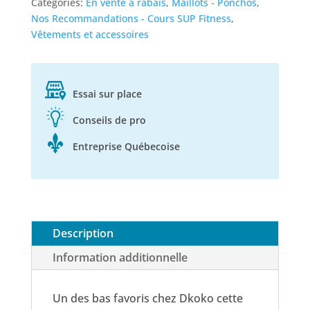
Catégories:
En vente à rabais
,
Maillots - Ponchos
,
maillot:
Nos Recommandations - Cours SUP Fitness
,
2
Vêtements et accessoires
choix
de
couleurs!
Essai sur place
Conseils de pro
Entreprise Québecoise
Description
Information additionnelle
Un des bas favoris chez Dkoko cette