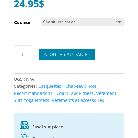
24.95
$
Couleur
quantité
AJOUTER AU PANIER
de
Casquette
Rip
Curl
UGS :
N/A
Classic
Catégories:
Casquettes - Chapeaux
,
Nos
Surf
Recommandations - Cours SUP Fitness
,
Vêtement
Surf Yoga Fitness
,
Vêtements et accessoires
Essai sur place