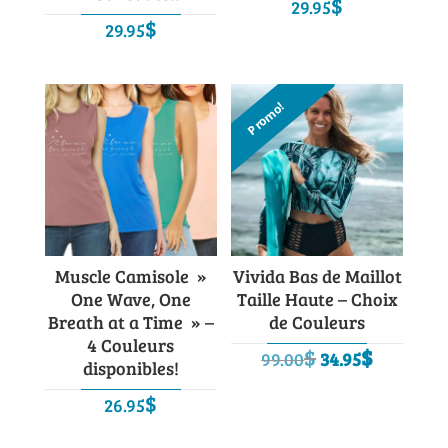
$
29.95
$
29.95
Promo!
Muscle Camisole »
Vivida Bas de Maillot
One Wave, One
Taille Haute – Choix
Breath at a Time » –
de Couleurs
4 Couleurs
Le
Le
$
$
99.00
34.95
disponibles!
prix
prix
$
26.95
initial
actuel
était :
est :