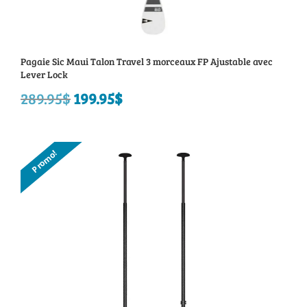
Pagaie Sic Maui Talon Travel 3 morceaux FP Ajustable avec
Lever Lock
289.95
$
Le
199.95
$
Le
prix
prix
initial
actuel
Promo!
était :
est :
289.95$.
199.95$.