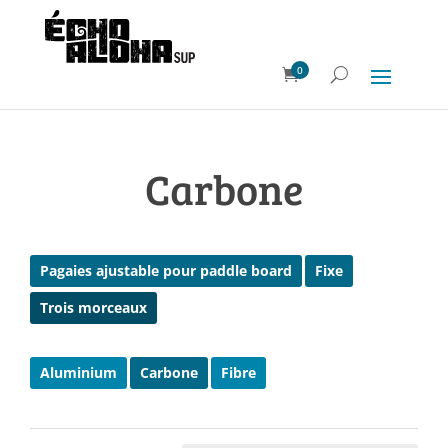
0
Carbone
Pagaies ajustable pour paddle board
Fixe
Trois morceaux
Aluminium
Carbone
Fibre