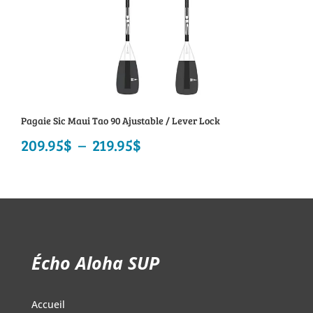
Pagaie Sic Maui Tao 90 Ajustable / Lever Lock
209.95
$
–
219.95
$
Plage
de
prix :
209.95$
à
Écho Aloha SUP
219.95$
Accueil