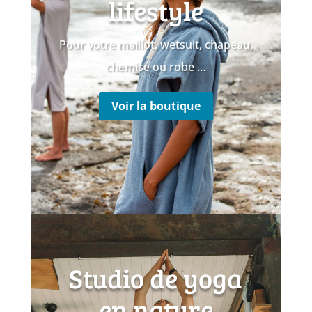
lifestyle
Pour votre maillot, wetsuit, chapeau,
chemise ou robe …
Voir la boutique
Studio de yoga
en nature