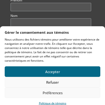
Prénom
Nom
Gérer le consentement aux témoins
Nous utilisons des fichiers témoins pour améliorer votre expérience de
navigation et analyser notre trafic. En cliquant sur Accepter, vous
consentez à notre utilisation de témoins telle que décrite dans la
politique de témoins. Le fait de ne pas consentir ou de retirer son
consentement peut avoir un effet négatif sur certaines
caractéristiques et fonctions.
Accepter
Notre site est hébergé sur un hébergement écoresponsable
Refuser
© 2022
Echo Aloha
par
lapetiteboiteweb.com
Préférences
Politique de témoins