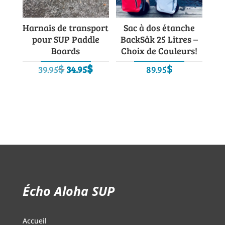
Harnais de transport
Sac à dos étanche
pour SUP Paddle
BackSåk 25 Litres –
Boards
Choix de Couleurs!
Le
Le
$
$
$
39.95
34.95
89.95
prix
prix
initial
actuel
était :
est :
39.95$.
34.95$.
Écho Aloha SUP
Accueil