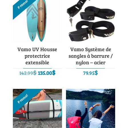
Promo!
Vamo UV Housse
Vamo Système de
protectrice
sangles à barrure /
extensible
nylon – acier
Le
Le
$
$
$
142.99
135.00
79.95
prix
prix
initial
actuel
était :
est :
Promo!
142.99$.
135.00$.