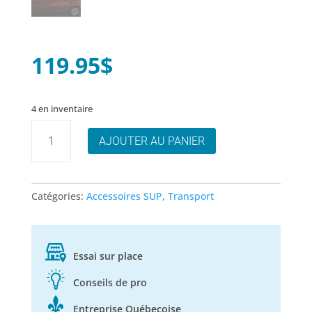
119.95
$
4 en inventaire
quantité
AJOUTER AU PANIER
de
Système
de
transport
Catégories:
Accessoires SUP
,
Transport
universel
Essai sur place
Conseils de pro
Entreprise Québecoise