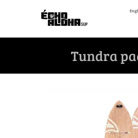
Engl
Tundra pad