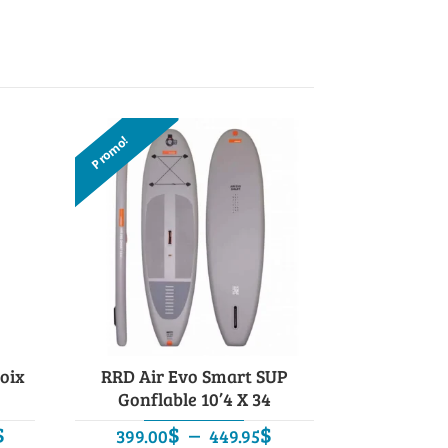
Promo!
hoix
RRD Air Evo Smart SUP
Gonflable 10’4 X 34
Plage
Plage
$
$
–
$
399.00
449.95