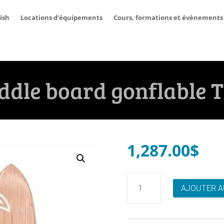
ish
Locations d’équipements
Cours, formations et évènements
dle board gonflable 
1,287.00
$
quantité
AJOUTER A
de
Tundra
paddle