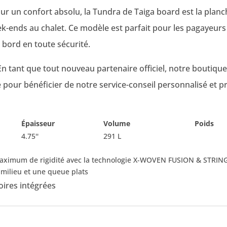
our un confort absolu, la
Tundra
de
Taiga board
est la planc
ek-ends au chalet. Ce modèle est parfait pour les pagayeur
 bord en toute sécurité.
En tant que tout nouveau partenaire officiel, notre boutiq
e pour bénéficier de notre service-conseil personnalisé et pr
Épaisseur
Volume
Poids
4.75''
291 L
aximum de rigidité avec la technologie X-WOVEN FUSION & STRIN
 milieu et une queue plats
oires intégrées