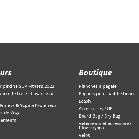
prix
prix
initial
actuel
était :
est :
1,199.96$.
699.95$.
urs
Boutique
r piscine SUP Fitness 2022
Planches à pagaie
iation de base et avancé au
Pagaies pour paddle board
Leash
Fitness & Yoga à l’extérieur
Accessoires SUP
s de Yoga
Board Bag / Dry Bag
nements
Vêtements et accessoires
fitness/yoga
Vélos