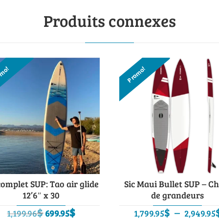
Produits connexes
omo!
Promo!
complet SUP: Tao air glide
Sic Maui Bullet SUP – C
12’6″ x 30
de grandeurs
Le
Le
$
$
$
–
1,199.96
699.95
1,799.95
2,949.95