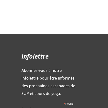
de
de
prix :
prix :
1,799.95$
399.00$
à
à
2,949.95$
449.95$
Infolettre
Abonnez-vous à notre
infolettre pour être informés
des prochaines escapades de
SUP et cours de yoga.
*
Requis