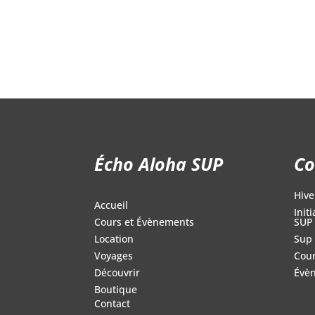
prix :
749.95$
à
1,099.95$
Écho Aloha SUP
Co
Hive
Accueil
Init
SUP
Cours et Évènements
Sup 
Location
Cour
Voyages
Évè
Découvrir
Boutique
Contact