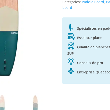
board
Catégories:
Paddle Board
,
Pa
gonflable
board
Taiga
board
Spécialistes en pad
Essai sur place
Qualité de planche
SUP
Conseils de pro
Entreprise Québeco