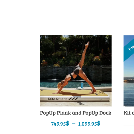
Pr
PopUp Plank and PopUp Dock
Kit 
Plage
$
–
$
749.95
1,099.95
de