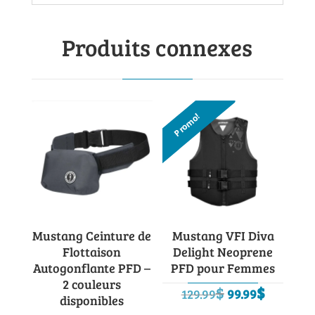
Produits connexes
Promo!
Mustang Ceinture de
Mustang VFI Diva
Flottaison
Delight Neoprene
Autogonflante PFD –
PFD pour Femmes
2 couleurs
Le
Le
$
$
129.99
99.99
disponibles
prix
prix