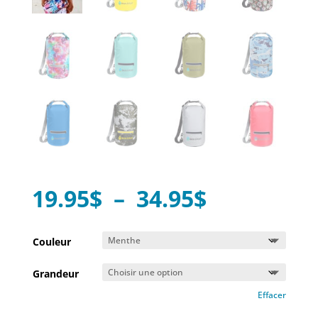
Plage
19.95
$
–
34.95
$
de
prix :
Couleur
19.95$
Grandeur
à
Effacer
34.95$