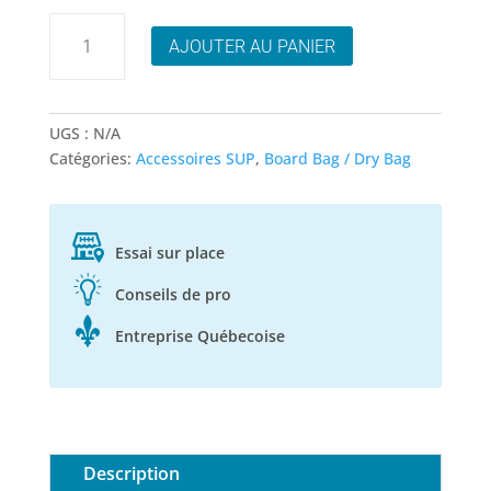
quantité
AJOUTER AU PANIER
de
Sac
Étanche
Premium
UGS :
N/A
DRYSÅK
Catégories:
Accessoires SUP
,
Board Bag / Dry Bag
-
choix
de
format
Essai sur place
5
Conseils de pro
Litres
et
Entreprise Québecoise
10
Litres
Description