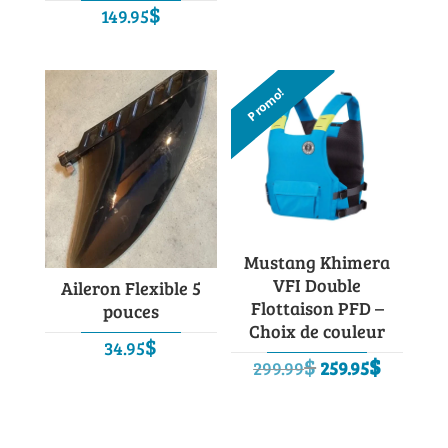
$
149.95
initial
actuel
était :
est :
129.99$.
99.99$.
Promo!
Mustang Khimera
VFI Double
Aileron Flexible 5
Flottaison PFD –
pouces
Choix de couleur
$
34.95
Le
Le
$
$
299.99
259.95
prix
prix
initial
actuel
était :
est :