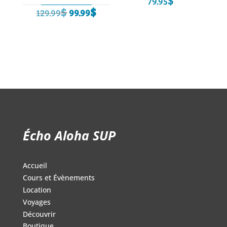
79.95
Le
Le
$
$
129.99
99.99
prix
prix
initial
actuel
était :
est :
129.99$.
99.99$.
Écho Aloha SUP
Accueil
Cours et Évènements
Location
Voyages
Découvrir
Boutique