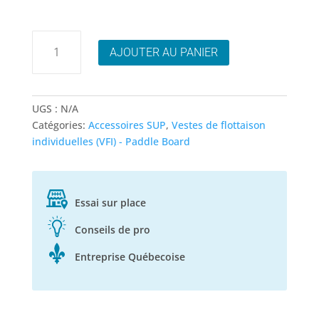
quantité
AJOUTER AU PANIER
de
Mustang
Rebel
UGS :
N/A
Catégories:
Accessoires SUP
,
Vestes de flottaison
individuelles (VFI) - Paddle Board
Essai sur place
Conseils de pro
Entreprise Québecoise