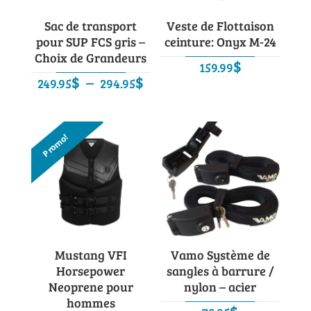
Sac de transport
Veste de Flottaison
pour SUP FCS gris –
ceinture: Onyx M-24
Choix de Grandeurs
$
159.99
Plage
$
–
$
249.95
294.95
de
prix :
249.95$
Promo!
à
294.95$
Mustang VFI
Vamo Système de
Horsepower
sangles à barrure /
Neoprene pour
nylon – acier
hommes
$