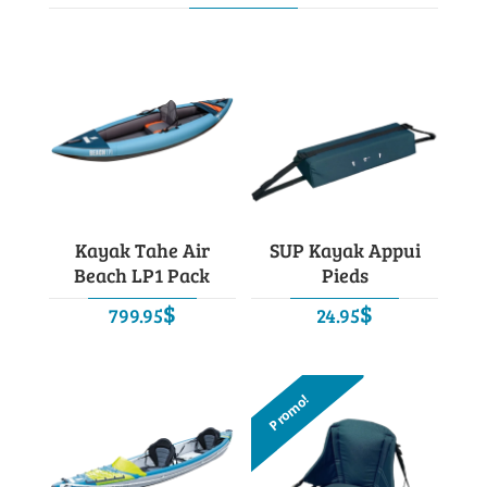
Kayak Tahe Air
SUP Kayak Appui
Beach LP1 Pack
Pieds
$
$
799.95
24.95
Promo!