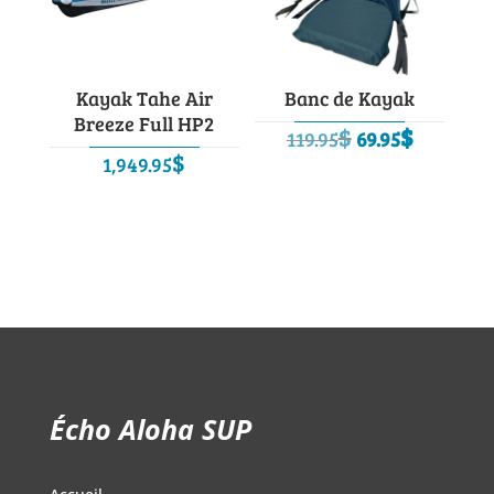
Kayak Tahe Air
Banc de Kayak
Breeze Full HP2
Le
Le
$
$
119.95
69.95
$
prix
prix
1,949.95
initial
actuel
était :
est :
119.95$.
69.95$.
Écho Aloha SUP