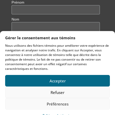
Prénom
Nom
Gérer le consentement aux témoins
Nous utilisons des fichiers témoins pour améliorer votre expérience de
navigation et analyser notre trafic. En cliquant sur Accepter, vous
consentez à notre utilisation de témoins telle que décrite dans la
politique de témoins. Le fait de ne pas consentir ou de retirer son
consentement peut avoir un effet négatif sur certaines
caractéristiques et fonctions.
Accepter
Notre site est hébergé sur un hébergement écoresponsable
Refuser
© 2022
Echo Aloha
par
lapetiteboiteweb.com
Préférences