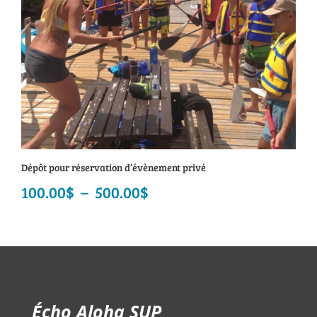
Dépôt pour réservation d’évènement privé
100.00
$
–
500.00
$
Plage
de
prix :
100.00$
à
Écho Aloha SUP