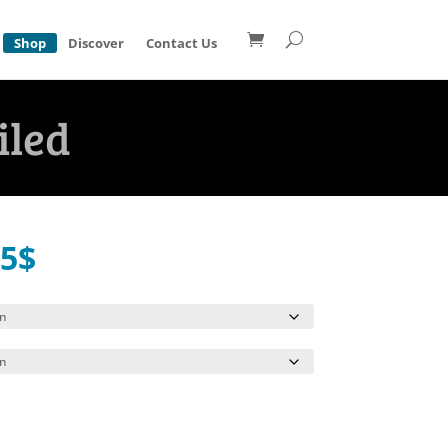
Shop
Discover
Contact Us
iled
Price
95
$
range:
44.95$
through
49.95$