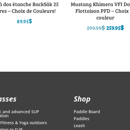
 à dos étanche BackSåk 25
Mustang Khimera VFI Do
tres – Choix de Couleurs!
Flottaison PFD – Choix
couleur
$
89.95
Origina
C
$
$
299.99
259.95
price
pr
was:
is
299.99$.
25
asses
Shop
c and advanced SUP
Paddle Board
ation
Paddles
Fitness & Yoga outdoors
Leash
iation to SUP