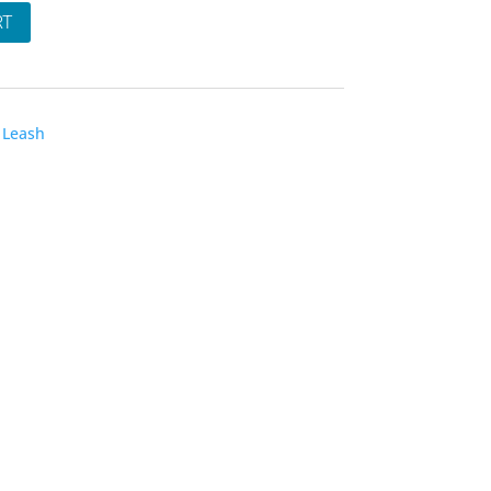
RT
,
Leash