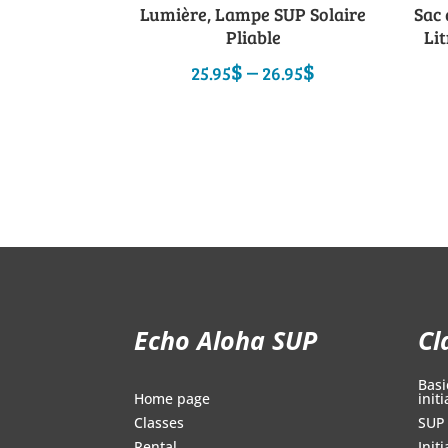
Lumière, Lampe SUP Solaire
Sac
Pliable
Li
Price
$
–
$
25.95
26.95
range:
25.95$
through
26.95$
Echo Aloha SUP
Cl
Basi
initi
Home page
SUP 
Classes
Init
Rental