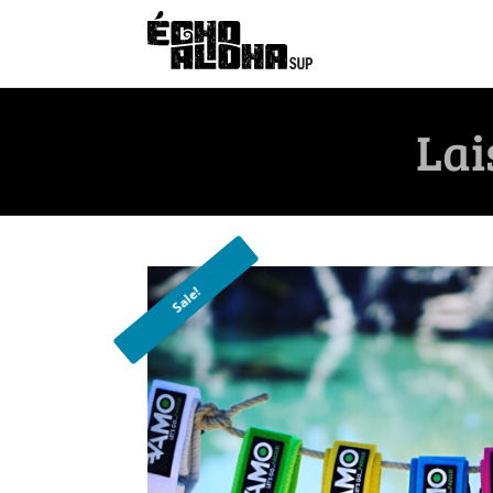
Lai
Sale!