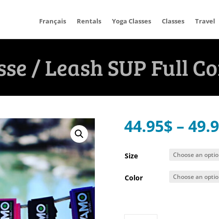
Français
Rentals
Yoga Classes
Classes
Travel
sse / Leash SUP Full Co
44.95
$
–
49.
Size
Color