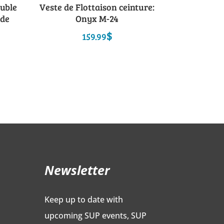
uble
Veste de Flottaison ceinture:
 de
Onyx M-24
$
159.99
l
urrent
ice
:
9.95$.
Newsletter
Keep up to date with
upcoming SUP events, SUP