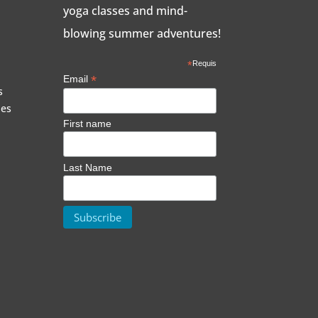
yoga classes and mind-
blowing summer adventures!
*
Requis
*
Email
s
ies
First name
Last Name