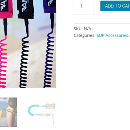
Laisse
ADD TO CA
/
Leash
SUP
Full
SKU:
N/A
Coiled
Categories:
SUP Accessories
quantity