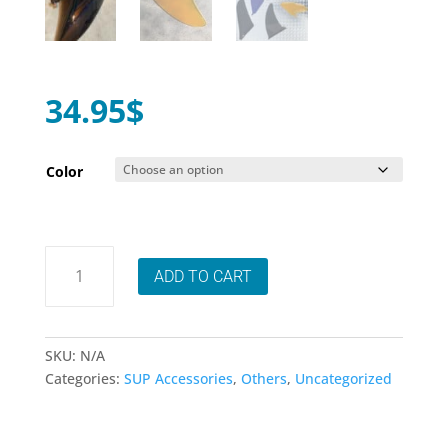
34.95
$
Color
Aileron
ADD TO CART
Flexible
5
pouces
quantity
SKU:
N/A
Categories:
SUP Accessories
,
Others
,
Uncategorized