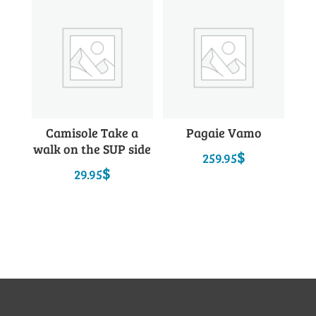
Camisole Take a
Pagaie Vamo
walk on the SUP side
$
259.95
$
29.95