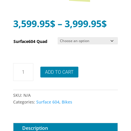
Price
3,599.95
$
–
3,999.95
$
range
3,599
Surface604 Quad
thro
3,999
Vélo
ADD TO CART
Électrique
Surface
604
Quad
SKU:
N/A
quantity
Categories:
Surface 604
,
Bikes
Description