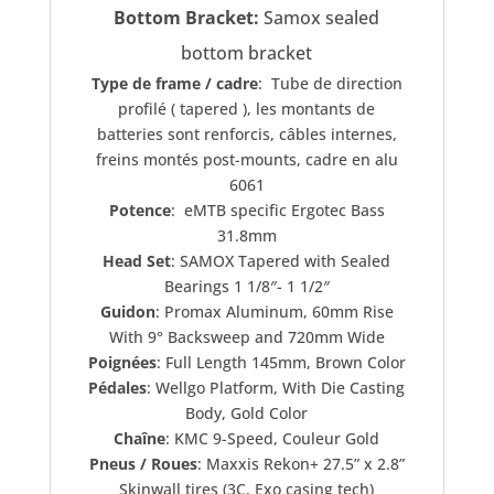
Bottom Bracket:
Samox sealed
bottom bracket
Type de frame / cadre
: Tube de direction
profilé ( tapered ), les montants de
batteries sont renforcis, câbles internes,
freins montés post-mounts, cadre en alu
6061
Potence
: eMTB specific Ergotec Bass
31.8mm
Head Set
: SAMOX Tapered with Sealed
Bearings 1 1/8″- 1 1/2″
Guidon
: Promax Aluminum, 60mm Rise
With 9° Backsweep and 720mm Wide
Poignées
: Full Length 145mm, Brown Color
Pédales
: Wellgo Platform, With Die Casting
Body, Gold Color
Chaîne
: KMC 9-Speed, Couleur Gold
Pneus / Roues
: Maxxis Rekon+ 27.5” x 2.8”
Skinwall tires (3C, Exo casing tech)