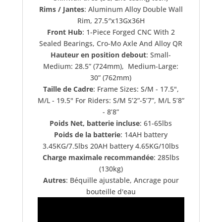
Rims / Jantes
: Aluminum Alloy Double Wall
Rim, 27.5″x13Gx36H
Front Hub
: 1-Piece Forged CNC With 2
Sealed Bearings, Cro-Mo Axle And Alloy QR
Hauteur en position debout
: Small-
Medium: 28.5” (724mm), Medium-Large:
30” (762mm)
Taille de Cadre
: Frame Sizes: S/M - 17.5",
M/L - 19.5" For Riders: S/M 5’2”-5’7”, M/L 5’8”
- 8’8”
Poids Net, batterie incluse
: 61-65lbs
Poids de la batterie
: 14AH battery
3.45KG/7.5lbs 20AH battery 4.65KG/10lbs
Charge maximale recommandée
: 285lbs
(130kg)
Autres
: Béquille ajustable, Ancrage pour
bouteille d'eau